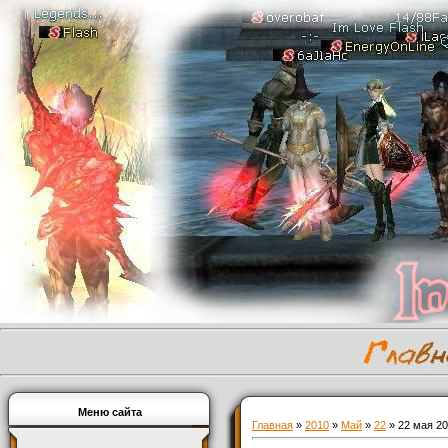
Меню сайта
Главная
»
2010
»
Май
»
22
» 22 мая 20